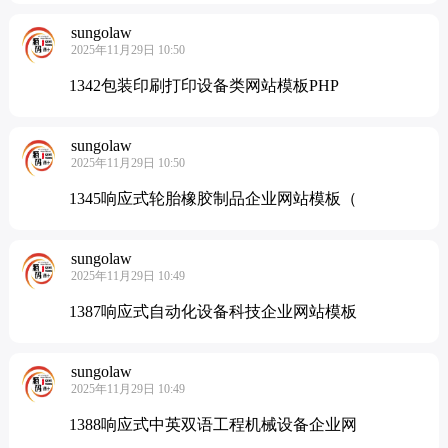
sungolaw
2025年11月29日 10:50
1342包装印刷打印设备类网站模板PHP
sungolaw
2025年11月29日 10:50
1345响应式轮胎橡胶制品企业网站模板（
sungolaw
2025年11月29日 10:49
1387响应式自动化设备科技企业网站模板
sungolaw
2025年11月29日 10:49
1388响应式中英双语工程机械设备企业网