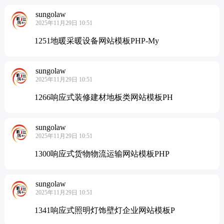
sungolaw
2025年11月29日 10:51
1251地暖采暖设备网站模板PHP-My
sungolaw
2025年11月29日 10:51
1266响应式装修建材地板类网站模板PH
sungolaw
2025年11月29日 10:51
1300响应式货物物流运输网站模板PHP
sungolaw
2025年11月29日 10:51
1341响应式照明灯饰壁灯企业网站模板P