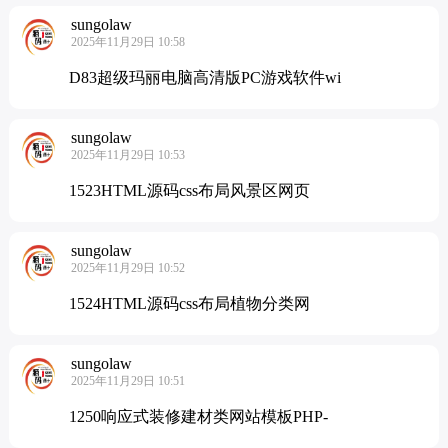
sungolaw
2025年11月29日 10:58
D83超级玛丽电脑高清版PC游戏软件wi
sungolaw
2025年11月29日 10:53
1523HTML源码css布局风景区网页
sungolaw
2025年11月29日 10:52
1524HTML源码css布局植物分类网
sungolaw
2025年11月29日 10:51
1250响应式装修建材类网站模板PHP-