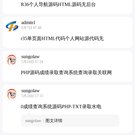
R36个人导航源码HTML源码无后台
admin1
6月7日 07:48
r35单页面HTML代码个人网站源代码无
sungolaw
5月24日 17:24
PHP源码成绩录取查询系统查询录取关联网
sungolaw
5月24日 17:15
0成绩查询系统源码PHP-TXT录取水电
sungolaw：
图文详情