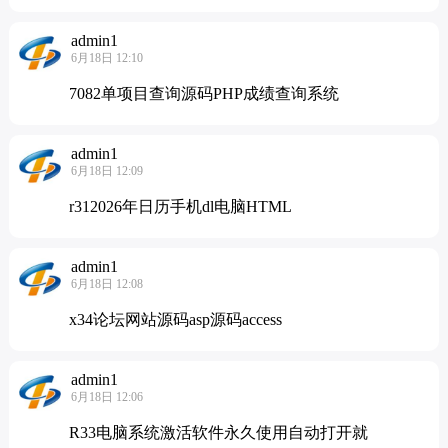
admin1
6月18日 12:10
7082单项目查询源码PHP成绩查询系统
admin1
6月18日 12:09
r312026年日历手机dl电脑HTML
admin1
6月18日 12:08
x34论坛网站源码asp源码access
admin1
6月18日 12:06
R33电脑系统激活软件永久使用自动打开就