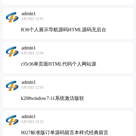
admin1
6月18日 12:05
R36个人展示导航源码HTML源码无后台
admin1
6月18日 12:04
r35r36单页面HTML代码个人网站源
admin1
6月18日 12:03
k208window7-11系统激活版软
admin1
6月10日 10:22
0027标准版订单源码留言本样式经典留言