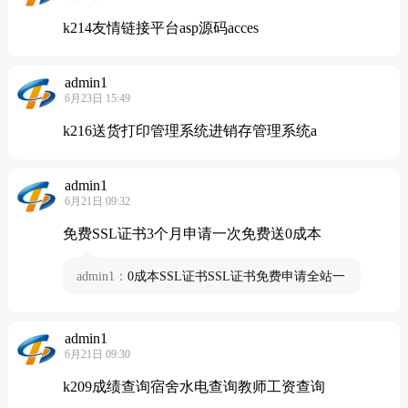
k214友情链接平台asp源码acces
admin1
6月23日 15:49
k216送货打印管理系统进销存管理系统a
admin1
6月21日 09:32
免费SSL证书3个月申请一次免费送0成本
admin1：
0成本SSL证书SSL证书免费申请全站一
admin1
6月21日 09:30
k209成绩查询宿舍水电查询教师工资查询