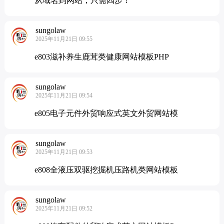
从域名到网站，只需四步！
sungolaw
2025年11月21日 09:55
e803滋补养生鹿茸类健康网站模板PHP
sungolaw
2025年11月21日 09:54
e805电子元件外贸响应式英文外贸网站模
sungolaw
2025年11月21日 09:53
e808全液压双驱挖掘机压路机类网站模板
sungolaw
2025年11月21日 09:52