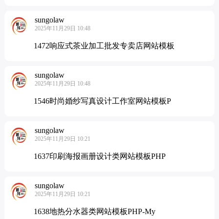
sungolaw
2025年11月29日 10:48
1472响应式茶业加工批发专卖店网站模板
sungolaw
2025年11月29日 10:48
1546时尚婚纱写真设计工作室网站模板P
sungolaw
2025年11月29日 10:21
1637印刷海报画册设计类网站模板PHP
sungolaw
2025年11月29日 10:21
1638地热分水器类网站模板PHP-My