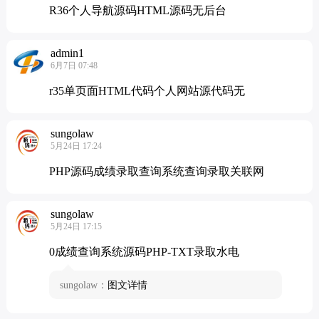
R36个人导航源码HTML源码无后台
admin1
6月7日 07:48
r35单页面HTML代码个人网站源代码无
sungolaw
5月24日 17:24
PHP源码成绩录取查询系统查询录取关联网
sungolaw
5月24日 17:15
0成绩查询系统源码PHP-TXT录取水电
sungolaw：
图文详情