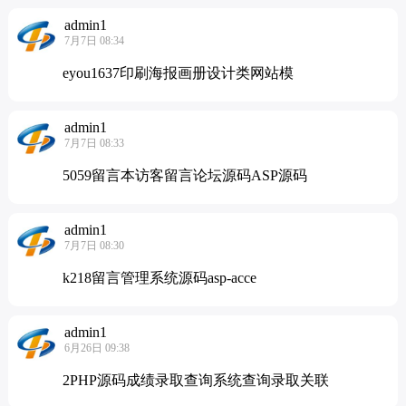
admin1
7月7日 08:34
eyou1637印刷海报画册设计类网站模
admin1
7月7日 08:33
5059留言本访客留言论坛源码ASP源码
admin1
7月7日 08:30
k218留言管理系统源码asp-acce
admin1
6月26日 09:38
2PHP源码成绩录取查询系统查询录取关联