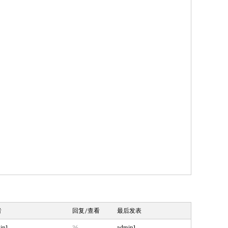
者
回复/查看
最后发表
in1
36
admin1