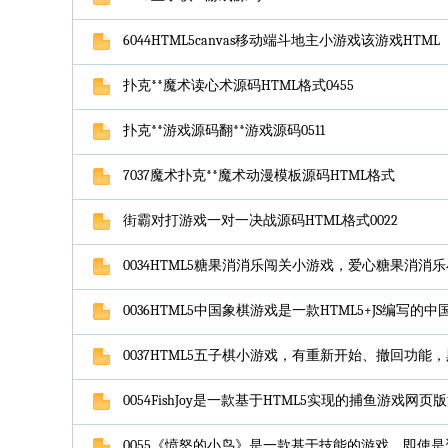
6044HTML5canvas移动端斗地主小游戏该游戏HTML
扑克**魔术读心术源码HTML格式0455
扑克**游戏源码翻**游戏源码0511
7037魔术扑克**魔术动漫模板源码HTML格式
街霸对打游戏一对一决战源码HTML格式0022
0034HTML5糖果消消乐闯关小游戏，爱心糖果消消
0036HTML5中国象棋游戏是一款HTML5+JS编写的
0037HTML5五子棋小游戏，有重新开始、撤回功能
0054FishJoy是一款基于HTML5实现的捕鱼游戏网页
0055《愤怒的小鸟》是一款基于技能的游戏。即使