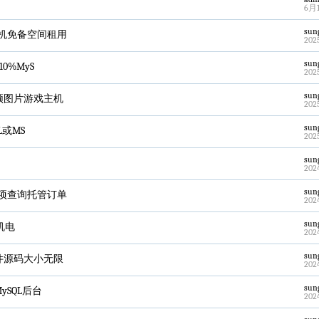
6月1
sun
主机免备空间租用
202
sun
0%MyS
202
sun
频图片游戏主机
202
sun
L或MS
202
sun
202
sun
各项查询托管订单
202
sun
手机电
202
sun
件源码大小无限
202
sun
ySQL后台
202