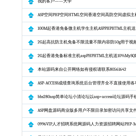
我的客户——大学
ASP空间PHP空间HTML空间香港空间高防空间虚拟
100M起香港免备微主机学生主机ASPPHPHTML主机送1
2G起高抗防主机免备不限流量不限内容防50g用于视
2G起香港免备标准主机aspPHPHTML主机送10%MySQ
本站源码来自公开网络如有侵权请联系80561642
ASP-ACCESS成绩查询系统后台管理齐全不直接使用
bbs280asp简单论坛小清论坛以asp+access论坛源码
ASP网盘源码商业版多用户不限目录加密访问共享文
0996VIP人才招聘系统网源码人力资源招聘网站PHP-M